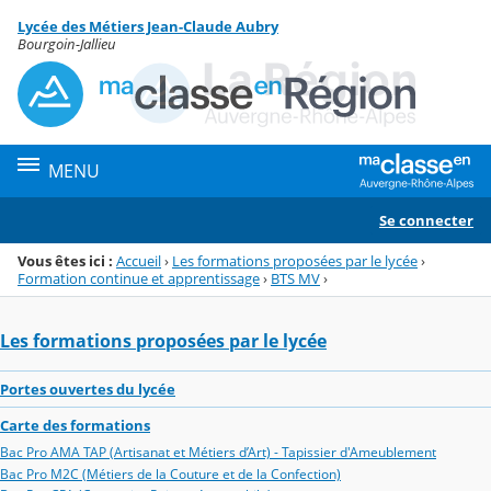
Panneau de gestion des cookies
Lycée des Métiers Jean-Claude Aubry
Menu de la rubrique
Contenu
Bourgoin-Jallieu
MENU
Se connecter
Vous êtes ici :
Accueil
›
Les formations proposées par le lycée
›
Formation continue et apprentissage
›
BTS MV
›
Les formations proposées par le lycée
Portes ouvertes du lycée
Carte des formations
Bac Pro AMA TAP (Artisanat et Métiers d’Art) - Tapissier d'Ameublement
Bac Pro M2C (Métiers de la Couture et de la Confection)