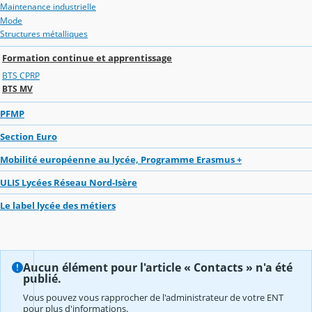
Maintenance industrielle
Mode
Structures métalliques
Formation continue et apprentissage
BTS CPRP
BTS MV
PFMP
Section Euro
Mobilité européenne au lycée, Programme Erasmus +
ULIS Lycées Réseau Nord-Isère
Le label lycée des métiers
Aucun élément pour l'article « Contacts » n'a été
publié.
Vous pouvez vous rapprocher de l'administrateur de votre ENT
pour plus d'informations.