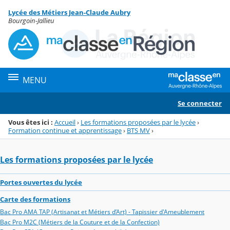
Panneau de gestion des cookies
Lycée des Métiers Jean-Claude Aubry
Menu de la rubrique
Contenu
Bourgoin-Jallieu
MENU
Se connecter
Vous êtes ici :
Accueil
›
Les formations proposées par le lycée
›
Formation continue et apprentissage
›
BTS MV
›
Les formations proposées par le lycée
Portes ouvertes du lycée
Carte des formations
Bac Pro AMA TAP (Artisanat et Métiers d’Art) - Tapissier d'Ameublement
Bac Pro M2C (Métiers de la Couture et de la Confection)