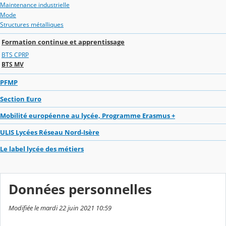
Maintenance industrielle
Mode
Structures métalliques
Formation continue et apprentissage
BTS CPRP
BTS MV
PFMP
Section Euro
Mobilité européenne au lycée, Programme Erasmus +
ULIS Lycées Réseau Nord-Isère
Le label lycée des métiers
Données personnelles
Modifiée le mardi 22 juin 2021 10:59