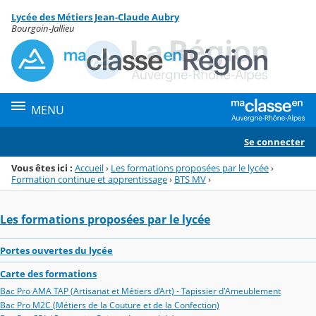
Panneau de gestion des cookies
Lycée des Métiers Jean-Claude Aubry
Menu de la rubrique
Contenu
Bourgoin-Jallieu
MENU
Se connecter
Vous êtes ici :
Accueil
›
Les formations proposées par le lycée
›
Formation continue et apprentissage
›
BTS MV
›
Les formations proposées par le lycée
Portes ouvertes du lycée
Carte des formations
Bac Pro AMA TAP (Artisanat et Métiers d’Art) - Tapissier d'Ameublement
Bac Pro M2C (Métiers de la Couture et de la Confection)